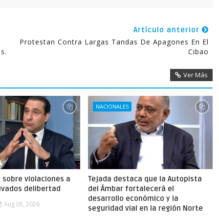
Artículo anterior
Protestan Contra Largas Tandas De Apagones En El
s.
Cibao
Ver Más
NACIONALES
a sobre violaciones a
Tejada destaca que la Autopista
ivados delibertad
del Ámbar fortalecerá el
desarrollo económico y la
Aug 05, 2026
seguridad vial en la región Norte