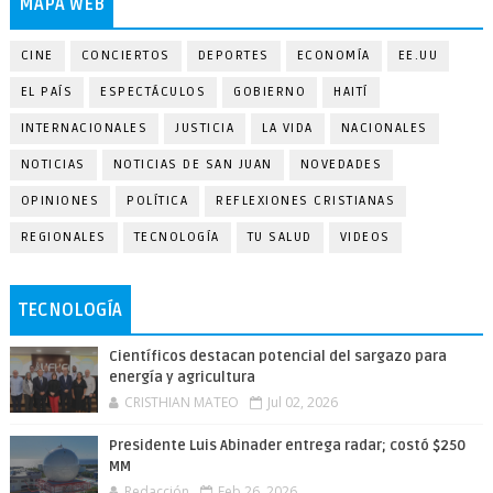
MAPA WEB
CINE
CONCIERTOS
DEPORTES
ECONOMÍA
EE.UU
EL PAÍS
ESPECTÁCULOS
GOBIERNO
HAITÍ
INTERNACIONALES
JUSTICIA
LA VIDA
NACIONALES
NOTICIAS
NOTICIAS DE SAN JUAN
NOVEDADES
OPINIONES
POLÍTICA
REFLEXIONES CRISTIANAS
REGIONALES
TECNOLOGÍA
TU SALUD
VIDEOS
TECNOLOGÍA
Científicos destacan potencial del sargazo para
energía y agricultura
CRISTHIAN MATEO
Jul 02, 2026
Presidente Luis Abinader entrega radar; costó $250
MM
Redacción
Feb 26, 2026