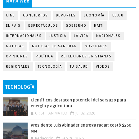
MAPA WEB
CINE
CONCIERTOS
DEPORTES
ECONOMÍA
EE.UU
EL PAÍS
ESPECTÁCULOS
GOBIERNO
HAITÍ
INTERNACIONALES
JUSTICIA
LA VIDA
NACIONALES
NOTICIAS
NOTICIAS DE SAN JUAN
NOVEDADES
OPINIONES
POLÍTICA
REFLEXIONES CRISTIANAS
REGIONALES
TECNOLOGÍA
TU SALUD
VIDEOS
TECNOLOGÍA
Científicos destacan potencial del sargazo para
energía y agricultura
CRISTHIAN MATEO
Jul 02, 2026
Presidente Luis Abinader entrega radar; costó $250
MM
Redacción
Feb 26, 2026