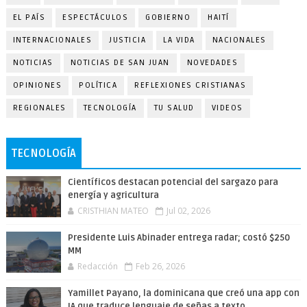
EL PAÍS
ESPECTÁCULOS
GOBIERNO
HAITÍ
INTERNACIONALES
JUSTICIA
LA VIDA
NACIONALES
NOTICIAS
NOTICIAS DE SAN JUAN
NOVEDADES
OPINIONES
POLÍTICA
REFLEXIONES CRISTIANAS
REGIONALES
TECNOLOGÍA
TU SALUD
VIDEOS
TECNOLOGÍA
Científicos destacan potencial del sargazo para
energía y agricultura
CRISTHIAN MATEO
Jul 02, 2026
Presidente Luis Abinader entrega radar; costó $250
MM
Redacción
Feb 26, 2026
Yamillet Payano, la dominicana que creó una app con
IA que traduce lenguaje de señas a texto