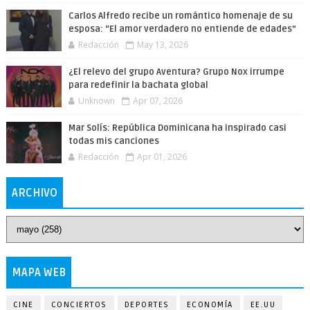
Carlos Alfredo recibe un romántico homenaje de su
esposa: “El amor verdadero no entiende de edades”
Redacción
May 13, 2026
¿El relevo del grupo Aventura? Grupo Nox irrumpe
para redefinir la bachata global
Unknown
Apr 07, 2026
Mar Solís: República Dominicana ha inspirado casi
todas mis canciones
Redacción
Apr 01, 2026
ARCHIVO
MAPA WEB
CINE
CONCIERTOS
DEPORTES
ECONOMÍA
EE.UU