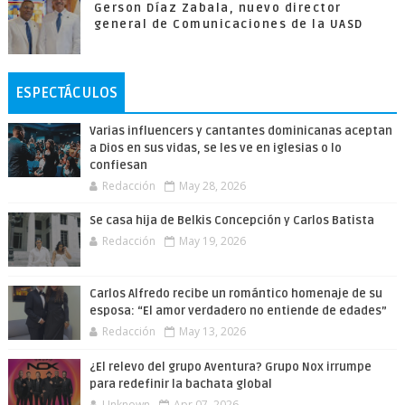
Gerson Díaz Zabala, nuevo director
general de Comunicaciones de la UASD
ESPECTÁCULOS
Varias influencers y cantantes dominicanas aceptan
a Dios en sus vidas, se les ve en iglesias o lo
confiesan
Redacción
May 28, 2026
Se casa hija de Belkis Concepción y Carlos Batista
Redacción
May 19, 2026
Carlos Alfredo recibe un romántico homenaje de su
esposa: “El amor verdadero no entiende de edades”
Redacción
May 13, 2026
¿El relevo del grupo Aventura? Grupo Nox irrumpe
para redefinir la bachata global
Unknown
Apr 07, 2026