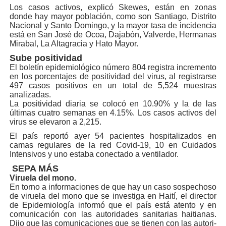
Los casos activos, expli­có Skewes, están en zonas
donde hay mayor pobla­ción, como son Santiago, Distrito
Nacional y Santo Domingo, y la mayor tasa de incidencia
está en San José de Ocoa, Dajabón, Val­verde, Hermanas
Mirabal, La Altagracia y Hato Mayor.
Sube positividad
El boletín epidemiológi­co número 804 registra in­cremento
en los porcenta­jes de positividad del virus, al registrarse
497 casos po­sitivos en un total de 5,524 muestras
analizadas.
La positividad diaria se co­locó en 10.90% y la de las
últimas cuatro semanas en 4.15%. Los casos activos del
virus se elevaron a 2,215.
El país reportó ayer 54 pa­cientes hospitalizados en
camas regulares de la red Covid-19, 10 en Cuidados
Intensivos y uno estaba co­nectado a ventilador.
SEPA MÁS
Viruela del mono.
En torno a informacio­nes de que hay un caso sospechoso
de viruela del mono que se inves­tiga en Haití, el director
de Epidemiología infor­mó que el país está aten­to y en
comunicación con las autoridades sani­tarias haitianas.
Dijo que las comunicaciones que se tienen con las autori­