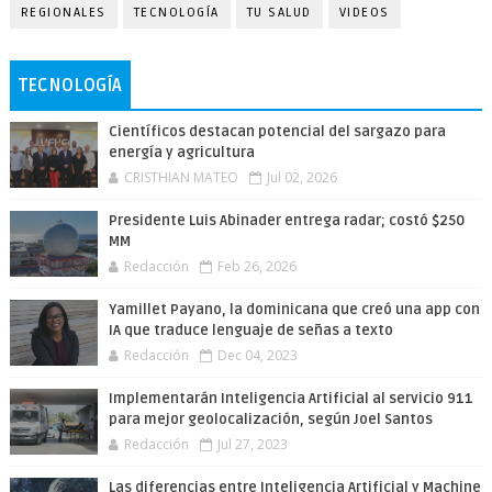
REGIONALES
TECNOLOGÍA
TU SALUD
VIDEOS
TECNOLOGÍA
Científicos destacan potencial del sargazo para
energía y agricultura
CRISTHIAN MATEO
Jul 02, 2026
Presidente Luis Abinader entrega radar; costó $250
MM
Redacción
Feb 26, 2026
Yamillet Payano, la dominicana que creó una app con
IA que traduce lenguaje de señas a texto
Redacción
Dec 04, 2023
Implementarán Inteligencia Artificial al servicio 911
para mejor geolocalización, según Joel Santos
Redacción
Jul 27, 2023
Las diferencias entre Inteligencia Artificial y Machine