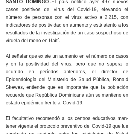
SANTO DOMINGO.-
El país notificó ayer 497 nuevos
casos positivos del virus del Covid-19, elevan­do el
número de personas con el virus activo a 2,215, con
indicadores de positi­vidad en aumento y está atento a los
resultados de la investigación de un caso sospechoso de
viruela del mono en Haití.
Al señalar que existe un aumento en el número de casos
y en la positividad del virus, pero que no su­pera lo
ocurrido en perío­dos anteriores, el direc­tor de
Epidemiología del Ministerio de Salud Públi­ca, Ronald
Skewes, entien­de que es importante que la población
recuerde que Re­pública Dominicana aún se mantiene en
estado epidé­mico frente al Covid-19.
El facultativo recomendó a los centros educativos man­
tener vigente el protoco­lo preventivo del Covid-19 que fue
aprobado en con­junto entre los ministerios de Salud