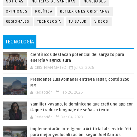
NOTICIAS
NOTICIAS DE SAN JUAN
NOVEDADES
OPINIONES
POLÍTICA
REFLEXIONES CRISTIANAS
REGIONALES
TECNOLOGÍA
TU SALUD
VIDEOS
TECNOLOGÍA
Científicos destacan potencial del sargazo para
energía y agricultura
CRISTHIAN MATEO
Jul 02, 2026
Presidente Luis Abinader entrega radar; costó $250
MM
Redacción
Feb 26, 2026
Yamillet Payano, la dominicana que creó una app con
IA que traduce lenguaje de señas a texto
Redacción
Dec 04, 2023
Implementarán Inteligencia Artificial al servicio 911
para mejor geolocalización, según Joel Santos