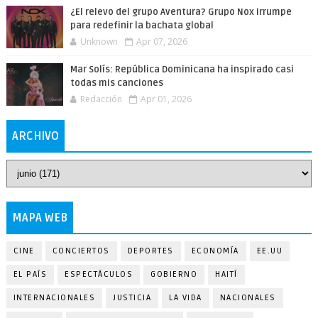
¿El relevo del grupo Aventura? Grupo Nox irrumpe
para redefinir la bachata global
Unknown
Apr 07, 2026
Mar Solís: República Dominicana ha inspirado casi
todas mis canciones
Redacción
Apr 01, 2026
ARCHIVO
MAPA WEB
CINE
CONCIERTOS
DEPORTES
ECONOMÍA
EE.UU
EL PAÍS
ESPECTÁCULOS
GOBIERNO
HAITÍ
INTERNACIONALES
JUSTICIA
LA VIDA
NACIONALES