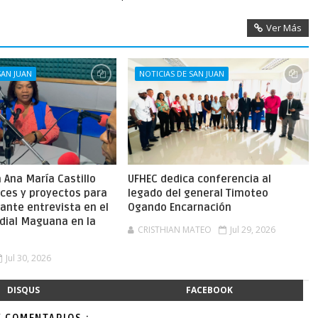
Ver Más
SAN JUAN
NOTICIAS DE SAN JUAN
Ana María Castillo
UFHEC dedica conferencia al
nces y proyectos para
legado del general Timoteo
ante entrevista en el
Ogando Encarnación
dial Maguana en la
CRISTHIAN MATEO
Jul 29, 2026
Jul 30, 2026
DISQUS
FACEBOOK