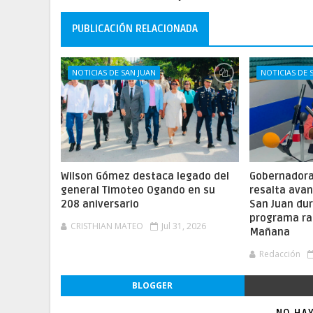
PUBLICACIÓN RELACIONADA
NOTICIAS DE SAN JUAN
NOTICIAS DE 
Wilson Gómez destaca legado del
Gobernadora 
general Timoteo Ogando en su
resalta ava
208 aniversario
San Juan dur
programa ra
CRISTHIAN MATEO
Jul 31, 2026
Mañana
Redacción
BLOGGER