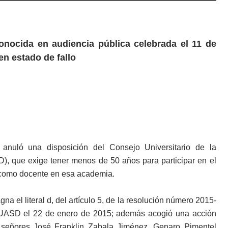
conocida en audiencia pública celebrada el 11 de
en estado de fallo
l anuló una disposición del Consejo Universitario de la
 que exige tener menos de 50 años para participar en el
o como docente en esa academia.
na el literal d, del artículo 5, de la resolución número 2015-
la UASD el 22 de enero de 2015; además acogió una acción
os señores José Franklin Zabala Jiménez, Genaro Pimentel