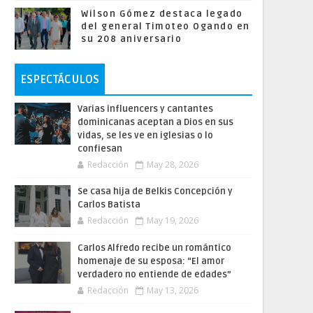
Wilson Gómez destaca legado
del general Timoteo Ogando en
su 208 aniversario
ESPECTÁCULOS
Varias influencers y cantantes
dominicanas aceptan a Dios en sus
vidas, se les ve en iglesias o lo
confiesan
Redacción
May 28, 2026
Se casa hija de Belkis Concepción y
Carlos Batista
Redacción
May 19, 2026
Carlos Alfredo recibe un romántico
homenaje de su esposa: “El amor
verdadero no entiende de edades”
Redacción
May 13, 2026