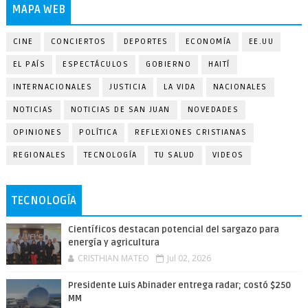
MAPA WEB
CINE
CONCIERTOS
DEPORTES
ECONOMÍA
EE.UU
EL PAÍS
ESPECTÁCULOS
GOBIERNO
HAITÍ
INTERNACIONALES
JUSTICIA
LA VIDA
NACIONALES
NOTICIAS
NOTICIAS DE SAN JUAN
NOVEDADES
OPINIONES
POLÍTICA
REFLEXIONES CRISTIANAS
REGIONALES
TECNOLOGÍA
TU SALUD
VIDEOS
TECNOLOGÍA
Científicos destacan potencial del sargazo para
energía y agricultura
CRISTHIAN MATEO
Jul 02, 2026
Presidente Luis Abinader entrega radar; costó $250
MM