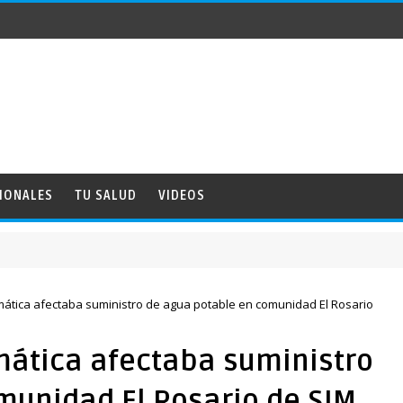
IONALES
TU SALUD
VIDEOS
ática afectaba suministro de agua potable en comunidad El Rosario
mática afectaba suministro
munidad El Rosario de SJM