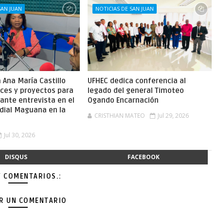
SAN JUAN
NOTICIAS DE SAN JUAN
Ana María Castillo
UFHEC dedica conferencia al
nces y proyectos para
legado del general Timoteo
ante entrevista en el
Ogando Encarnación
dial Maguana en la
CRISTHIAN MATEO
Jul 29, 2026
Jul 30, 2026
DISQUS
FACEBOOK
Y COMENTARIOS.:
AR UN COMENTARIO