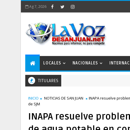
Ag 7, 2026
LOCALES
NACIONALES
INTERNAC
TITULARES
an Estratégico San Juan 2050 conforma comisiones de trabajo
INICIO
NOTICIAS DE SAN JUAN
INAPA resuelve problem
de SJM
INAPA resuelve proble
de agua potable en co