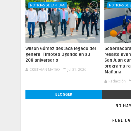
NOTICIAS DE SAN JUAN
NOTICIAS DE 
Wilson Gómez destaca legado del
Gobernadora 
general Timoteo Ogando en su
resalta ava
208 aniversario
San Juan dur
programa ra
CRISTHIAN MATEO
Jul 31, 2026
Mañana
Redacción
BLOGGER
NO HA
PUBLIC