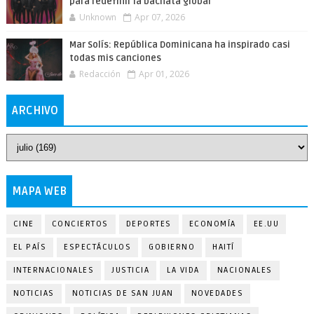
para redefinir la bachata global
Unknown
Apr 07, 2026
Mar Solís: República Dominicana ha inspirado casi
todas mis canciones
Redacción
Apr 01, 2026
ARCHIVO
MAPA WEB
CINE
CONCIERTOS
DEPORTES
ECONOMÍA
EE.UU
EL PAÍS
ESPECTÁCULOS
GOBIERNO
HAITÍ
INTERNACIONALES
JUSTICIA
LA VIDA
NACIONALES
NOTICIAS
NOTICIAS DE SAN JUAN
NOVEDADES