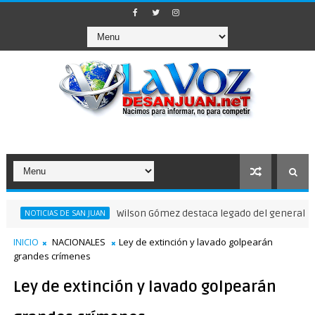
Wilson Gómez destaca legado del general Timoteo Og
CIAS DE SAN JUAN
INICIO
NACIONALES
Ley de extinción y lavado golpearán
grandes crímenes
Ley de extinción y lavado golpearán