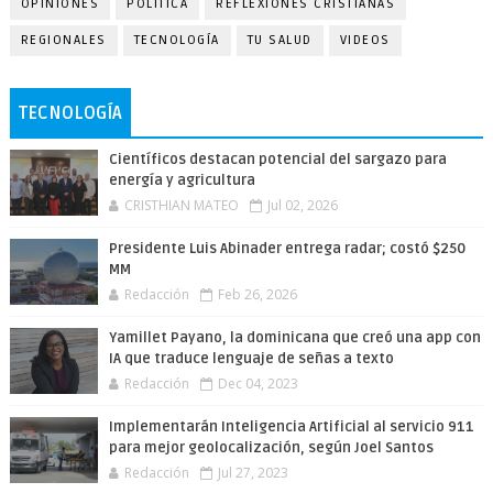
OPINIONES
POLÍTICA
REFLEXIONES CRISTIANAS
REGIONALES
TECNOLOGÍA
TU SALUD
VIDEOS
TECNOLOGÍA
Científicos destacan potencial del sargazo para
energía y agricultura
CRISTHIAN MATEO
Jul 02, 2026
Presidente Luis Abinader entrega radar; costó $250
MM
Redacción
Feb 26, 2026
Yamillet Payano, la dominicana que creó una app con
IA que traduce lenguaje de señas a texto
Redacción
Dec 04, 2023
Implementarán Inteligencia Artificial al servicio 911
para mejor geolocalización, según Joel Santos
Redacción
Jul 27, 2023