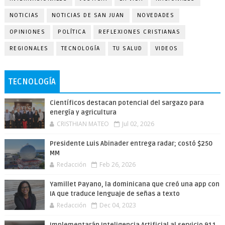
NOTICIAS
NOTICIAS DE SAN JUAN
NOVEDADES
OPINIONES
POLÍTICA
REFLEXIONES CRISTIANAS
REGIONALES
TECNOLOGÍA
TU SALUD
VIDEOS
TECNOLOGÍA
Científicos destacan potencial del sargazo para
energía y agricultura
CRISTHIAN MATEO
Jul 02, 2026
Presidente Luis Abinader entrega radar; costó $250
MM
Redacción
Feb 26, 2026
Yamillet Payano, la dominicana que creó una app con
IA que traduce lenguaje de señas a texto
Redacción
Dec 04, 2023