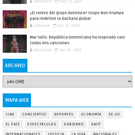
Redacción
May 13, 2026
¿El relevo del grupo Aventura? Grupo Nox irrumpe
para redefinir la bachata global
Unknown
Apr 07, 2026
Mar Solís: República Dominicana ha inspirado casi
todas mis canciones
Redacción
Apr 01, 2026
ARCHIVO
MAPA WEB
CINE
CONCIERTOS
DEPORTES
ECONOMÍA
EE.UU
EL PAÍS
ESPECTÁCULOS
GOBIERNO
HAITÍ
INTERNACIONALES
JUSTICIA
LA VIDA
NACIONALES