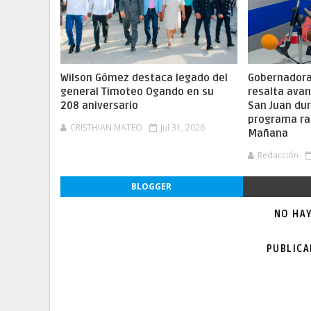
Wilson Gómez destaca legado del
Gobernadora 
general Timoteo Ogando en su
resalta ava
208 aniversario
San Juan dur
programa ra
CRISTHIAN MATEO
Jul 31, 2026
Mañana
Redacción
BLOGGER
NO HA
PUBLIC