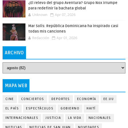
¿El relevo del grupo Aventura? Grupo Nox irrumpe
para redefinir la bachata global
Unknown
Apr 07, 2026
Mar Solís: República Dominicana ha inspirado casi
todas mis canciones
Redacción
Apr 01, 2026
ARCHIVO
MAPA WEB
CINE
CONCIERTOS
DEPORTES
ECONOMÍA
EE.UU
EL PAÍS
ESPECTÁCULOS
GOBIERNO
HAITÍ
INTERNACIONALES
JUSTICIA
LA VIDA
NACIONALES
NOTICIAS
NOTICIAS DE SAN JUAN
NOVEDADES