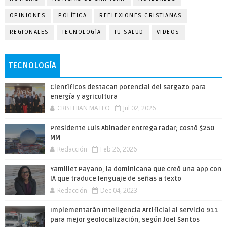
OPINIONES
POLÍTICA
REFLEXIONES CRISTIANAS
REGIONALES
TECNOLOGÍA
TU SALUD
VIDEOS
TECNOLOGÍA
Científicos destacan potencial del sargazo para
energía y agricultura
CRISTHIAN MATEO
Jul 02, 2026
Presidente Luis Abinader entrega radar; costó $250
MM
Redacción
Feb 26, 2026
Yamillet Payano, la dominicana que creó una app con
IA que traduce lenguaje de señas a texto
Redacción
Dec 04, 2023
Implementarán Inteligencia Artificial al servicio 911
para mejor geolocalización, según Joel Santos