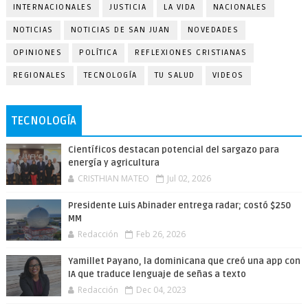
INTERNACIONALES
JUSTICIA
LA VIDA
NACIONALES
NOTICIAS
NOTICIAS DE SAN JUAN
NOVEDADES
OPINIONES
POLÍTICA
REFLEXIONES CRISTIANAS
REGIONALES
TECNOLOGÍA
TU SALUD
VIDEOS
TECNOLOGÍA
Científicos destacan potencial del sargazo para
energía y agricultura
CRISTHIAN MATEO
Jul 02, 2026
Presidente Luis Abinader entrega radar; costó $250
MM
Redacción
Feb 26, 2026
Yamillet Payano, la dominicana que creó una app con
IA que traduce lenguaje de señas a texto
Redacción
Dec 04, 2023