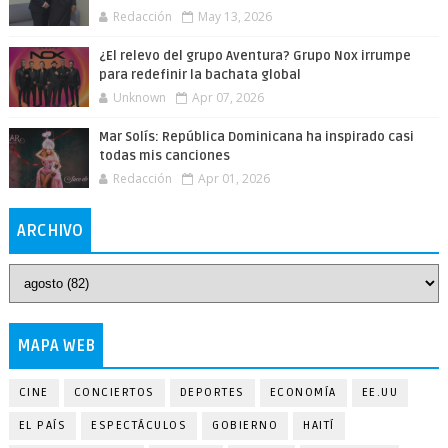
Redacción
May 13, 2026
¿El relevo del grupo Aventura? Grupo Nox irrumpe
para redefinir la bachata global
Unknown
Apr 07, 2026
Mar Solís: República Dominicana ha inspirado casi
todas mis canciones
Redacción
Apr 01, 2026
ARCHIVO
MAPA WEB
CINE
CONCIERTOS
DEPORTES
ECONOMÍA
EE.UU
EL PAÍS
ESPECTÁCULOS
GOBIERNO
HAITÍ