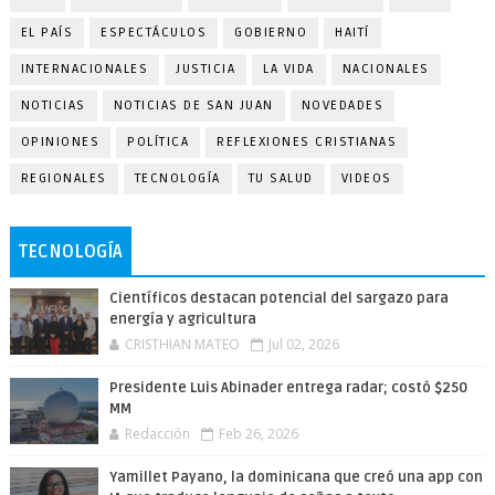
EL PAÍS
ESPECTÁCULOS
GOBIERNO
HAITÍ
INTERNACIONALES
JUSTICIA
LA VIDA
NACIONALES
NOTICIAS
NOTICIAS DE SAN JUAN
NOVEDADES
OPINIONES
POLÍTICA
REFLEXIONES CRISTIANAS
REGIONALES
TECNOLOGÍA
TU SALUD
VIDEOS
TECNOLOGÍA
Científicos destacan potencial del sargazo para
energía y agricultura
CRISTHIAN MATEO
Jul 02, 2026
Presidente Luis Abinader entrega radar; costó $250
MM
Redacción
Feb 26, 2026
Yamillet Payano, la dominicana que creó una app con