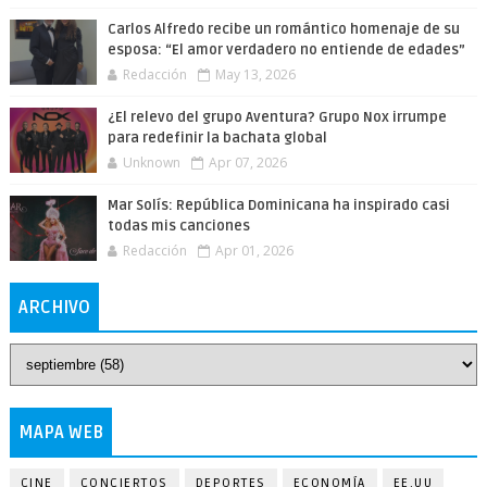
Carlos Alfredo recibe un romántico homenaje de su
esposa: “El amor verdadero no entiende de edades”
Redacción
May 13, 2026
¿El relevo del grupo Aventura? Grupo Nox irrumpe
para redefinir la bachata global
Unknown
Apr 07, 2026
Mar Solís: República Dominicana ha inspirado casi
todas mis canciones
Redacción
Apr 01, 2026
ARCHIVO
MAPA WEB
CINE
CONCIERTOS
DEPORTES
ECONOMÍA
EE.UU