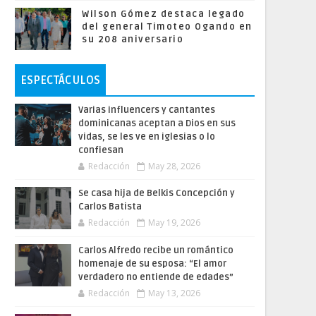
Wilson Gómez destaca legado
del general Timoteo Ogando en
su 208 aniversario
ESPECTÁCULOS
Varias influencers y cantantes
dominicanas aceptan a Dios en sus
vidas, se les ve en iglesias o lo
confiesan
Redacción
May 28, 2026
Se casa hija de Belkis Concepción y
Carlos Batista
Redacción
May 19, 2026
Carlos Alfredo recibe un romántico
homenaje de su esposa: “El amor
verdadero no entiende de edades”
Redacción
May 13, 2026