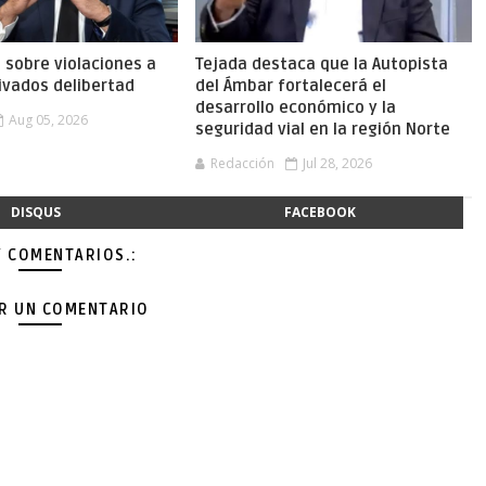
a sobre violaciones a
Tejada destaca que la Autopista
ivados delibertad
del Ámbar fortalecerá el
desarrollo económico y la
Aug 05, 2026
seguridad vial en la región Norte
Redacción
Jul 28, 2026
DISQUS
FACEBOOK
Y COMENTARIOS.:
AR UN COMENTARIO