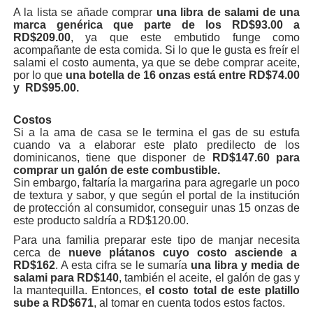
A la lista se añade comprar
una libra de salami de una
marca genérica que parte de los RD$93.00 a
RD$209.00
, ya que este embutido funge como
acompañante de esta comida. Si lo que le gusta es freír el
salami el costo aumenta, ya que se debe comprar aceite,
por lo que
una botella de 16 onzas está entre RD$74.00
y RD$95.00.
Costos
Si a la ama de casa se le termina el gas de su estufa
cuando va a elaborar este plato predilecto de los
dominicanos, tiene que disponer de
RD$147.60 para
comprar un galón de este combustible.
Sin embargo, faltaría la margarina para agregarle un poco
de textura y sabor, y que según el portal de la institución
de protección al consumidor, conseguir unas 15 onzas de
este producto saldría a RD$120.00.
Para una familia preparar este tipo de manjar necesita
cerca de
nueve plátanos cuyo costo asciende a
RD$162
. A esta cifra se le sumaría
una libra y media de
salami para RD$140
, también el aceite, el galón de gas y
la mantequilla. Entonces,
el costo total de este platillo
sube a RD$671
, al tomar en cuenta todos estos factos.