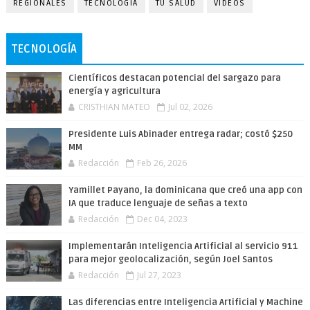
REGIONALES
TECNOLOGÍA
TU SALUD
VIDEOS
TECNOLOGÍA
Científicos destacan potencial del sargazo para
energía y agricultura
CRISTHIAN MATEO
Jul 02, 2026
Presidente Luis Abinader entrega radar; costó $250
MM
Redacción
Feb 26, 2026
Yamillet Payano, la dominicana que creó una app con
IA que traduce lenguaje de señas a texto
Redacción
Dec 04, 2023
Implementarán Inteligencia Artificial al servicio 911
para mejor geolocalización, según Joel Santos
Redacción
Jul 27, 2023
Las diferencias entre Inteligencia Artificial y Machine