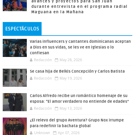
avances y proyectos para San Juan
durante entrevista en el programa radial
Maguana en la Mañana
ESPECTÁCULOS
Varias influencers y cantantes dominicanas aceptan
a Dios en sus vidas, se les ve en iglesias o lo
confiesan
Redacción
May 28, 2026
Se casa hija de Belkis Concepción y Carlos Batista
Redacción
May 19, 2026
Carlos Alfredo recibe un romántico homenaje de su
esposa: “El amor verdadero no entiende de edades”
Redacción
May 13, 2026
¿El relevo del grupo Aventura? Grupo Nox irrumpe
para redefinir la bachata global
Unknown
Apr 07, 2026