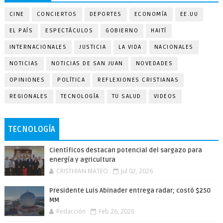
CINE
CONCIERTOS
DEPORTES
ECONOMÍA
EE.UU
EL PAÍS
ESPECTÁCULOS
GOBIERNO
HAITÍ
INTERNACIONALES
JUSTICIA
LA VIDA
NACIONALES
NOTICIAS
NOTICIAS DE SAN JUAN
NOVEDADES
OPINIONES
POLÍTICA
REFLEXIONES CRISTIANAS
REGIONALES
TECNOLOGÍA
TU SALUD
VIDEOS
TECNOLOGÍA
Científicos destacan potencial del sargazo para
energía y agricultura
CRISTHIAN MATEO
Jul 02, 2026
Presidente Luis Abinader entrega radar; costó $250
MM
Redacción
Feb 26, 2026