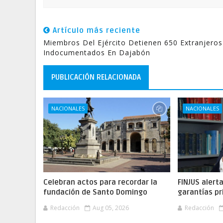
Artículo más reciente
Miembros Del Ejército Detienen 650 Extranjeros
Indocumentados En Dajabón
PUBLICACIÓN RELACIONADA
NACIONALES
NACIONALES
Celebran actos para recordar la
FINJUS alert
fundación de Santo Domingo
garantías pr
Redacción
Aug 05, 2026
Redacción