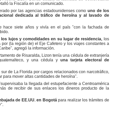
etalló la Fiscalía en un comunicado.
erado por las agencias estadounidenses como
uno de los
acional dedicada al tráfico de heroína y al lavado de
 hace siete años y vivía en el país "con la fachada de
bido.
los lujos y comodidades en su lugar de residencia,
los
or (la región de) el Eje Cafetero y los viajes constantes a
aribe", agregó la información.
rtamento de Risaralda, Lizon tenía una cédula de extranjería
 guatemalteco, y una cédula y
una tarjeta electoral de
o sur de La Florida por cargos relacionados con narcotráfico,
ar para mover altas cantidades de heroína".
supervisaba la llegada del estupefaciente a Centroamérica
más de recibir de sus enlaces los dineros producto de la
mbajada de EE.UU. en Bogotá
para realizar los trámites de
".