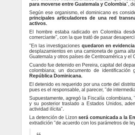
para moverse entre Guatemala y Colombia
", d
Según ese organismo, el dominicano es consid
principales articuladores de una red transn
activos.
El hombre estaba radicado en Colombia desde
comerciante", con la que trató de pasar desaperci
"En las investigaciones
quedaron en evidencia 
desplazamientos en una camioneta de gama alta p
Guatemala y otros países de Centroamérica y el C
Cuando fue detenido en Pereira, capital del depa
colombiana; un documento de identificación
República Dominicana.
El detenido es requerido por una corte del distrit
pues es el responsable, al parecer, "de intermedi
Supuestamente, agregó la Fiscalía colombiana, "
y su posterior traslado a Estados Unidos, ade
actividad ilícita".
La detención de Lizon
será comunicada a la E
extradición "de acuerdo con los parámetros de ley