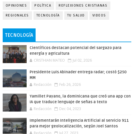
OPINIONES
POLÍTICA
REFLEXIONES CRISTIANAS
REGIONALES
TECNOLOGÍA
TU SALUD
VIDEOS
TECNOLOGÍA
Científicos destacan potencial del sargazo para
energía y agricultura
CRISTHIAN MATEO
Jul 02, 2026
Presidente Luis Abinader entrega radar; costó $250
MM
Redacción
Feb 26, 2026
Yamillet Payano, la dominicana que creó una app con
IA que traduce lenguaje de señas a texto
Redacción
Dec 04, 2023
Implementarán Inteligencia Artificial al servicio 911
para mejor geolocalización, según Joel Santos
Redacción
Jul 27, 2023