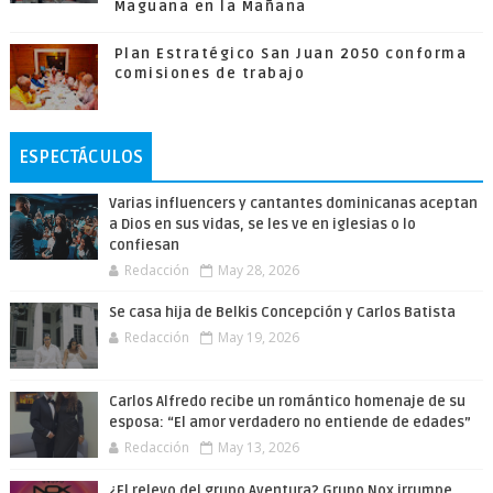
Maguana en la Mañana
Plan Estratégico San Juan 2050 conforma
comisiones de trabajo
ESPECTÁCULOS
Varias influencers y cantantes dominicanas aceptan
a Dios en sus vidas, se les ve en iglesias o lo
confiesan
Redacción
May 28, 2026
Se casa hija de Belkis Concepción y Carlos Batista
Redacción
May 19, 2026
Carlos Alfredo recibe un romántico homenaje de su
esposa: “El amor verdadero no entiende de edades”
Redacción
May 13, 2026
¿El relevo del grupo Aventura? Grupo Nox irrumpe