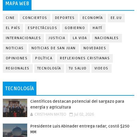
MAPA WEB
CINE
CONCIERTOS
DEPORTES
ECONOMÍA
EE.UU
EL PAÍS
ESPECTÁCULOS
GOBIERNO
HAITÍ
INTERNACIONALES
JUSTICIA
LA VIDA
NACIONALES
NOTICIAS
NOTICIAS DE SAN JUAN
NOVEDADES
OPINIONES
POLÍTICA
REFLEXIONES CRISTIANAS
REGIONALES
TECNOLOGÍA
TU SALUD
VIDEOS
TECNOLOGÍA
Científicos destacan potencial del sargazo para
energía y agricultura
CRISTHIAN MATEO
Jul 02, 2026
Presidente Luis Abinader entrega radar; costó $250
MM