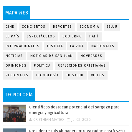
MAPA WEB
CINE
CONCIERTOS
DEPORTES
ECONOMÍA
EE.UU
EL PAÍS
ESPECTÁCULOS
GOBIERNO
HAITÍ
INTERNACIONALES
JUSTICIA
LA VIDA
NACIONALES
NOTICIAS
NOTICIAS DE SAN JUAN
NOVEDADES
OPINIONES
POLÍTICA
REFLEXIONES CRISTIANAS
REGIONALES
TECNOLOGÍA
TU SALUD
VIDEOS
TECNOLOGÍA
Científicos destacan potencial del sargazo para
energía y agricultura
CRISTHIAN MATEO
Jul 02, 2026
Presidente Luis Abinader entrega radar; costó $250