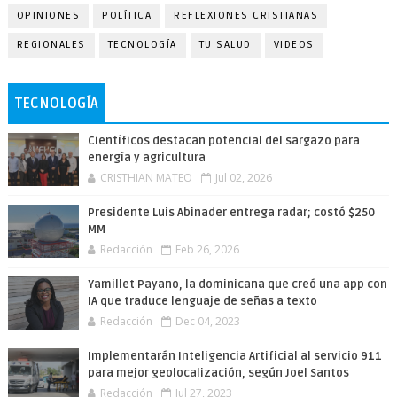
OPINIONES
POLÍTICA
REFLEXIONES CRISTIANAS
REGIONALES
TECNOLOGÍA
TU SALUD
VIDEOS
TECNOLOGÍA
Científicos destacan potencial del sargazo para
energía y agricultura
CRISTHIAN MATEO
Jul 02, 2026
Presidente Luis Abinader entrega radar; costó $250
MM
Redacción
Feb 26, 2026
Yamillet Payano, la dominicana que creó una app con
IA que traduce lenguaje de señas a texto
Redacción
Dec 04, 2023
Implementarán Inteligencia Artificial al servicio 911
para mejor geolocalización, según Joel Santos
Redacción
Jul 27, 2023