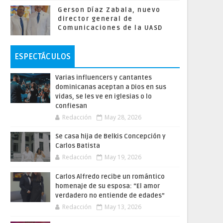
Gerson Díaz Zabala, nuevo
director general de
Comunicaciones de la UASD
ESPECTÁCULOS
Varias influencers y cantantes
dominicanas aceptan a Dios en sus
vidas, se les ve en iglesias o lo
confiesan
Redacción
May 28, 2026
Se casa hija de Belkis Concepción y
Carlos Batista
Redacción
May 19, 2026
Carlos Alfredo recibe un romántico
homenaje de su esposa: “El amor
verdadero no entiende de edades”
Redacción
May 13, 2026