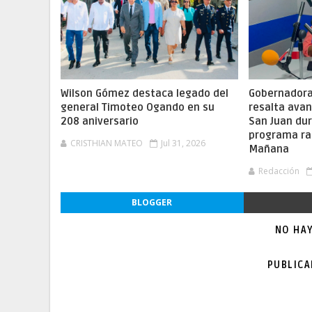
Wilson Gómez destaca legado del
Gobernadora 
general Timoteo Ogando en su
resalta ava
208 aniversario
San Juan dur
programa ra
CRISTHIAN MATEO
Jul 31, 2026
Mañana
Redacción
BLOGGER
NO HA
PUBLIC