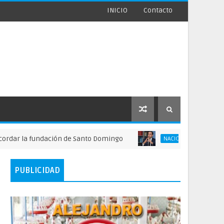
INICIO
Contacto
 fundación de Santo Domingo
FINJUS alerta so
NACIONALES
PUBLICIDAD