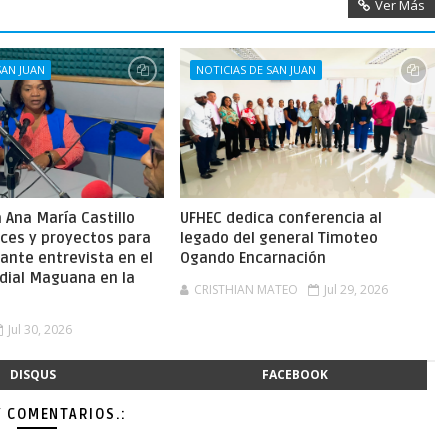
Ver Más
SAN JUAN
NOTICIAS DE SAN JUAN
Ana María Castillo
UFHEC dedica conferencia al
nces y proyectos para
legado del general Timoteo
ante entrevista en el
Ogando Encarnación
dial Maguana en la
CRISTHIAN MATEO
Jul 29, 2026
Jul 30, 2026
DISQUS
FACEBOOK
Y COMENTARIOS.: