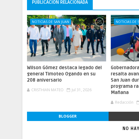
PUBLICACIÓN RELACIONADA
NOTICIAS DE SAN JUAN
NOTICIAS DE 
Wilson Gómez destaca legado del
Gobernadora 
general Timoteo Ogando en su
resalta ava
208 aniversario
San Juan dur
programa ra
CRISTHIAN MATEO
Jul 31, 2026
Mañana
Redacción
BLOGGER
NO HA