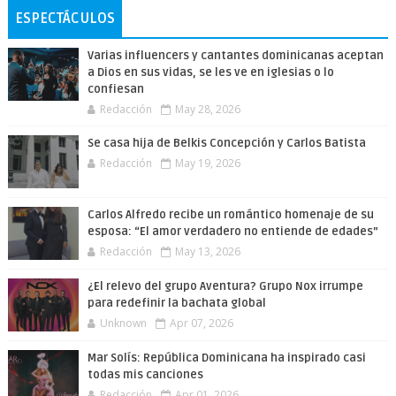
ESPECTÁCULOS
Varias influencers y cantantes dominicanas aceptan
a Dios en sus vidas, se les ve en iglesias o lo
confiesan
Redacción
May 28, 2026
Se casa hija de Belkis Concepción y Carlos Batista
Redacción
May 19, 2026
Carlos Alfredo recibe un romántico homenaje de su
esposa: “El amor verdadero no entiende de edades”
Redacción
May 13, 2026
¿El relevo del grupo Aventura? Grupo Nox irrumpe
para redefinir la bachata global
Unknown
Apr 07, 2026
Mar Solís: República Dominicana ha inspirado casi
todas mis canciones
Redacción
Apr 01, 2026