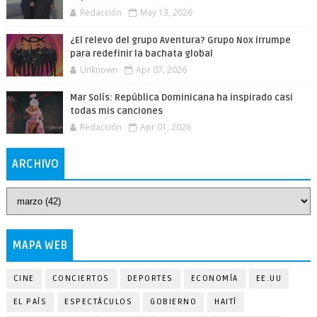
Redacción
May 13, 2026
¿El relevo del grupo Aventura? Grupo Nox irrumpe
para redefinir la bachata global
Unknown
Apr 07, 2026
Mar Solís: República Dominicana ha inspirado casi
todas mis canciones
Redacción
Apr 01, 2026
ARCHIVO
MAPA WEB
CINE
CONCIERTOS
DEPORTES
ECONOMÍA
EE.UU
EL PAÍS
ESPECTÁCULOS
GOBIERNO
HAITÍ