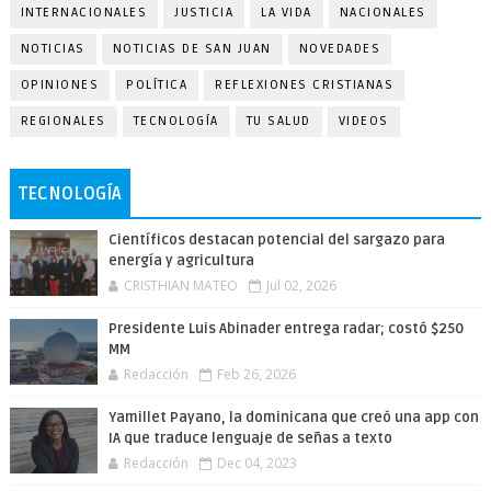
INTERNACIONALES
JUSTICIA
LA VIDA
NACIONALES
NOTICIAS
NOTICIAS DE SAN JUAN
NOVEDADES
OPINIONES
POLÍTICA
REFLEXIONES CRISTIANAS
REGIONALES
TECNOLOGÍA
TU SALUD
VIDEOS
TECNOLOGÍA
Científicos destacan potencial del sargazo para
energía y agricultura
CRISTHIAN MATEO
Jul 02, 2026
Presidente Luis Abinader entrega radar; costó $250
MM
Redacción
Feb 26, 2026
Yamillet Payano, la dominicana que creó una app con
IA que traduce lenguaje de señas a texto
Redacción
Dec 04, 2023