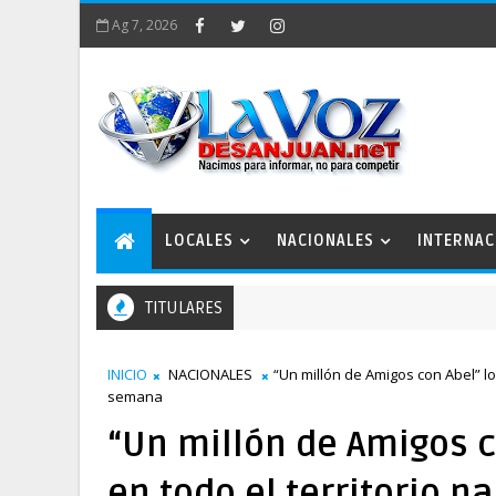
Ag 7, 2026
LOCALES
NACIONALES
INTERNAC
TITULARES
n Estratégico San Juan 2050 conforma comisiones de trabajo
INICIO
NACIONALES
“Un millón de Amigos con Abel” log
semana
“Un millón de Amigos c
en todo el territorio n