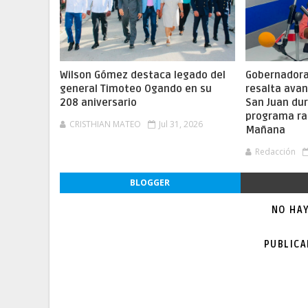
Wilson Gómez destaca legado del
Gobernadora 
general Timoteo Ogando en su
resalta ava
208 aniversario
San Juan dur
programa ra
CRISTHIAN MATEO
Jul 31, 2026
Mañana
Redacción
BLOGGER
NO HA
PUBLIC