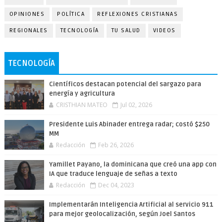
OPINIONES
POLÍTICA
REFLEXIONES CRISTIANAS
REGIONALES
TECNOLOGÍA
TU SALUD
VIDEOS
TECNOLOGÍA
Científicos destacan potencial del sargazo para
energía y agricultura
CRISTHIAN MATEO
Jul 02, 2026
Presidente Luis Abinader entrega radar; costó $250
MM
Redacción
Feb 26, 2026
Yamillet Payano, la dominicana que creó una app con
IA que traduce lenguaje de señas a texto
Redacción
Dec 04, 2023
Implementarán Inteligencia Artificial al servicio 911
para mejor geolocalización, según Joel Santos