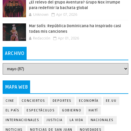
¿El relevo del grupo Aventura? Grupo Nox irrumpe
para redefinir la bachata global
Unknown
Apr 07, 2026
Mar Solís: República Dominicana ha inspirado casi
todas mis canciones
Redacción
Apr 01, 2026
ARCHIVO
MAPA WEB
CINE
CONCIERTOS
DEPORTES
ECONOMÍA
EE.UU
EL PAÍS
ESPECTÁCULOS
GOBIERNO
HAITÍ
INTERNACIONALES
JUSTICIA
LA VIDA
NACIONALES
NOTICIAS
NOTICIAS DE SAN JUAN
NOVEDADES