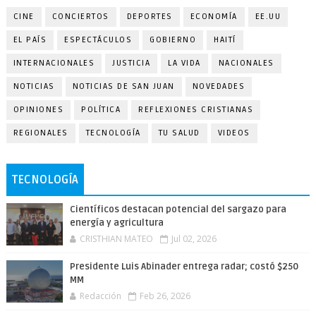
CINE
CONCIERTOS
DEPORTES
ECONOMÍA
EE.UU
EL PAÍS
ESPECTÁCULOS
GOBIERNO
HAITÍ
INTERNACIONALES
JUSTICIA
LA VIDA
NACIONALES
NOTICIAS
NOTICIAS DE SAN JUAN
NOVEDADES
OPINIONES
POLÍTICA
REFLEXIONES CRISTIANAS
REGIONALES
TECNOLOGÍA
TU SALUD
VIDEOS
TECNOLOGÍA
Científicos destacan potencial del sargazo para
energía y agricultura
CRISTHIAN MATEO
Jul 02, 2026
Presidente Luis Abinader entrega radar; costó $250
MM
Redacción
Feb 26, 2026