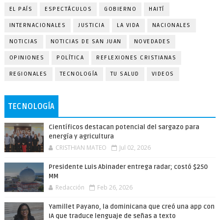
EL PAÍS
ESPECTÁCULOS
GOBIERNO
HAITÍ
INTERNACIONALES
JUSTICIA
LA VIDA
NACIONALES
NOTICIAS
NOTICIAS DE SAN JUAN
NOVEDADES
OPINIONES
POLÍTICA
REFLEXIONES CRISTIANAS
REGIONALES
TECNOLOGÍA
TU SALUD
VIDEOS
TECNOLOGÍA
Científicos destacan potencial del sargazo para
energía y agricultura
CRISTHIAN MATEO
Jul 02, 2026
Presidente Luis Abinader entrega radar; costó $250
MM
Redacción
Feb 26, 2026
Yamillet Payano, la dominicana que creó una app con
IA que traduce lenguaje de señas a texto