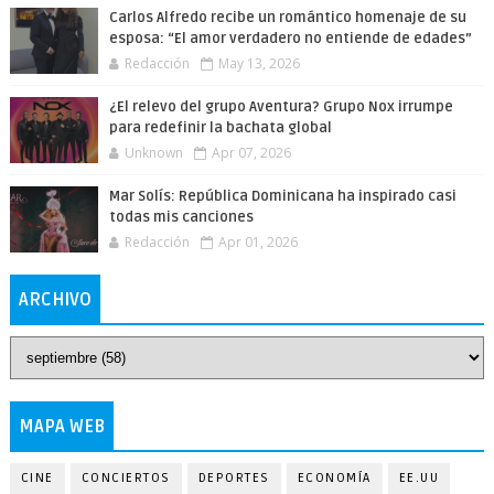
Carlos Alfredo recibe un romántico homenaje de su
esposa: “El amor verdadero no entiende de edades”
Redacción
May 13, 2026
¿El relevo del grupo Aventura? Grupo Nox irrumpe
para redefinir la bachata global
Unknown
Apr 07, 2026
Mar Solís: República Dominicana ha inspirado casi
todas mis canciones
Redacción
Apr 01, 2026
ARCHIVO
MAPA WEB
CINE
CONCIERTOS
DEPORTES
ECONOMÍA
EE.UU