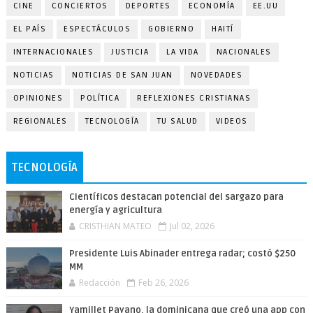
CINE
CONCIERTOS
DEPORTES
ECONOMÍA
EE.UU
EL PAÍS
ESPECTÁCULOS
GOBIERNO
HAITÍ
INTERNACIONALES
JUSTICIA
LA VIDA
NACIONALES
NOTICIAS
NOTICIAS DE SAN JUAN
NOVEDADES
OPINIONES
POLÍTICA
REFLEXIONES CRISTIANAS
REGIONALES
TECNOLOGÍA
TU SALUD
VIDEOS
TECNOLOGÍA
Científicos destacan potencial del sargazo para
energía y agricultura
CRISTHIAN MATEO
Jul 02, 2026
Presidente Luis Abinader entrega radar; costó $250
MM
Redacción
Feb 26, 2026
Yamillet Payano, la dominicana que creó una app con