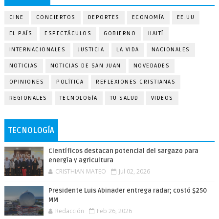
CINE
CONCIERTOS
DEPORTES
ECONOMÍA
EE.UU
EL PAÍS
ESPECTÁCULOS
GOBIERNO
HAITÍ
INTERNACIONALES
JUSTICIA
LA VIDA
NACIONALES
NOTICIAS
NOTICIAS DE SAN JUAN
NOVEDADES
OPINIONES
POLÍTICA
REFLEXIONES CRISTIANAS
REGIONALES
TECNOLOGÍA
TU SALUD
VIDEOS
TECNOLOGÍA
Científicos destacan potencial del sargazo para
energía y agricultura
CRISTHIAN MATEO
Jul 02, 2026
Presidente Luis Abinader entrega radar; costó $250
MM
Redacción
Feb 26, 2026