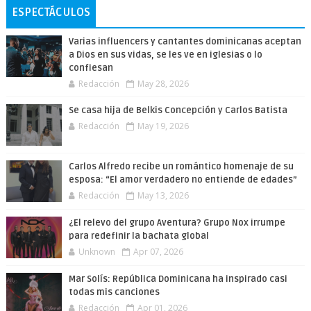
ESPECTÁCULOS
Varias influencers y cantantes dominicanas aceptan
a Dios en sus vidas, se les ve en iglesias o lo
confiesan
Redacción
May 28, 2026
Se casa hija de Belkis Concepción y Carlos Batista
Redacción
May 19, 2026
Carlos Alfredo recibe un romántico homenaje de su
esposa: “El amor verdadero no entiende de edades”
Redacción
May 13, 2026
¿El relevo del grupo Aventura? Grupo Nox irrumpe
para redefinir la bachata global
Unknown
Apr 07, 2026
Mar Solís: República Dominicana ha inspirado casi
todas mis canciones
Redacción
Apr 01, 2026