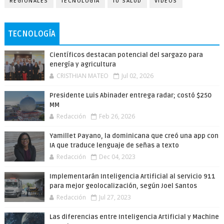
REGIONALES
TECNOLOGÍA
TU SALUD
VIDEOS
TECNOLOGÍA
Científicos destacan potencial del sargazo para
energía y agricultura
CRISTHIAN MATEO
Jul 02, 2026
Presidente Luis Abinader entrega radar; costó $250
MM
Redacción
Feb 26, 2026
Yamillet Payano, la dominicana que creó una app con
IA que traduce lenguaje de señas a texto
Redacción
Dec 04, 2023
Implementarán Inteligencia Artificial al servicio 911
para mejor geolocalización, según Joel Santos
Redacción
Jul 27, 2023
Las diferencias entre Inteligencia Artificial y Machine