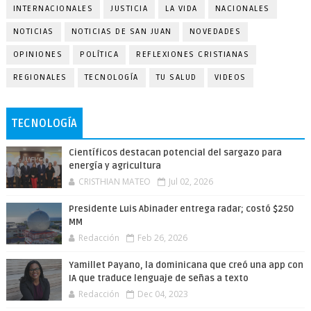
INTERNACIONALES
JUSTICIA
LA VIDA
NACIONALES
NOTICIAS
NOTICIAS DE SAN JUAN
NOVEDADES
OPINIONES
POLÍTICA
REFLEXIONES CRISTIANAS
REGIONALES
TECNOLOGÍA
TU SALUD
VIDEOS
TECNOLOGÍA
Científicos destacan potencial del sargazo para
energía y agricultura
CRISTHIAN MATEO
Jul 02, 2026
Presidente Luis Abinader entrega radar; costó $250
MM
Redacción
Feb 26, 2026
Yamillet Payano, la dominicana que creó una app con
IA que traduce lenguaje de señas a texto
Redacción
Dec 04, 2023