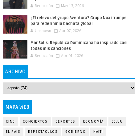
Redacción
May 13, 2026
¿El relevo del grupo Aventura? Grupo Nox irrumpe
para redefinir la bachata global
Unknown
Apr 07, 2026
Mar Solís: República Dominicana ha inspirado casi
todas mis canciones
Redacción
Apr 01, 2026
ARCHIVO
MAPA WEB
CINE
CONCIERTOS
DEPORTES
ECONOMÍA
EE.UU
EL PAÍS
ESPECTÁCULOS
GOBIERNO
HAITÍ