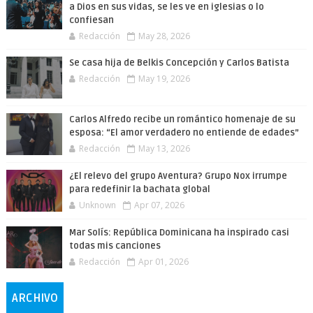
a Dios en sus vidas, se les ve en iglesias o lo
confiesan
Redacción
May 28, 2026
Se casa hija de Belkis Concepción y Carlos Batista
Redacción
May 19, 2026
Carlos Alfredo recibe un romántico homenaje de su
esposa: “El amor verdadero no entiende de edades”
Redacción
May 13, 2026
¿El relevo del grupo Aventura? Grupo Nox irrumpe
para redefinir la bachata global
Unknown
Apr 07, 2026
Mar Solís: República Dominicana ha inspirado casi
todas mis canciones
Redacción
Apr 01, 2026
ARCHIVO