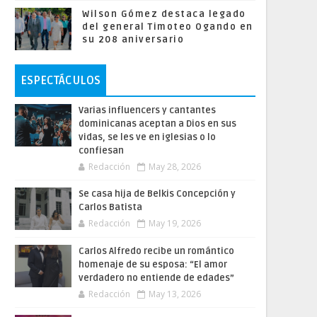
Wilson Gómez destaca legado
del general Timoteo Ogando en
su 208 aniversario
ESPECTÁCULOS
Varias influencers y cantantes
dominicanas aceptan a Dios en sus
vidas, se les ve en iglesias o lo
confiesan
Redacción
May 28, 2026
Se casa hija de Belkis Concepción y
Carlos Batista
Redacción
May 19, 2026
Carlos Alfredo recibe un romántico
homenaje de su esposa: “El amor
verdadero no entiende de edades”
Redacción
May 13, 2026