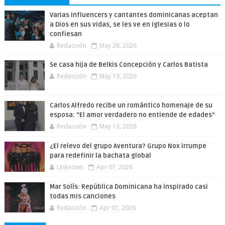
Varias influencers y cantantes dominicanas aceptan
a Dios en sus vidas, se les ve en iglesias o lo
confiesan
Redacción
May 28, 2026
Se casa hija de Belkis Concepción y Carlos Batista
Redacción
May 19, 2026
Carlos Alfredo recibe un romántico homenaje de su
esposa: “El amor verdadero no entiende de edades”
Redacción
May 13, 2026
¿El relevo del grupo Aventura? Grupo Nox irrumpe
para redefinir la bachata global
Unknown
Apr 07, 2026
Mar Solís: República Dominicana ha inspirado casi
todas mis canciones
Redacción
Apr 01, 2026