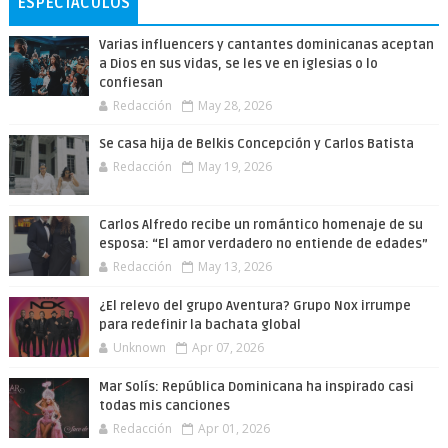
ESPECTÁCULOS
Varias influencers y cantantes dominicanas aceptan
a Dios en sus vidas, se les ve en iglesias o lo
confiesan
Redacción
May 28, 2026
Se casa hija de Belkis Concepción y Carlos Batista
Redacción
May 19, 2026
Carlos Alfredo recibe un romántico homenaje de su
esposa: “El amor verdadero no entiende de edades”
Redacción
May 13, 2026
¿El relevo del grupo Aventura? Grupo Nox irrumpe
para redefinir la bachata global
Unknown
Apr 07, 2026
Mar Solís: República Dominicana ha inspirado casi
todas mis canciones
Redacción
Apr 01, 2026