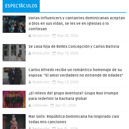
ESPECTÁCULOS
Varias influencers y cantantes dominicanas aceptan
a Dios en sus vidas, se les ve en iglesias o lo
confiesan
Redacción
May 28, 2026
Se casa hija de Belkis Concepción y Carlos Batista
Redacción
May 19, 2026
Carlos Alfredo recibe un romántico homenaje de su
esposa: “El amor verdadero no entiende de edades”
Redacción
May 13, 2026
¿El relevo del grupo Aventura? Grupo Nox irrumpe
para redefinir la bachata global
Unknown
Apr 07, 2026
Mar Solís: República Dominicana ha inspirado casi
todas mis canciones
Redacción
Apr 01, 2026