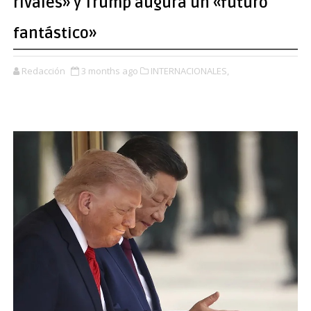
rivales» y Trump augura un «futuro
fantástico»
Redacción
3 months ago
INTERNACIONALES,