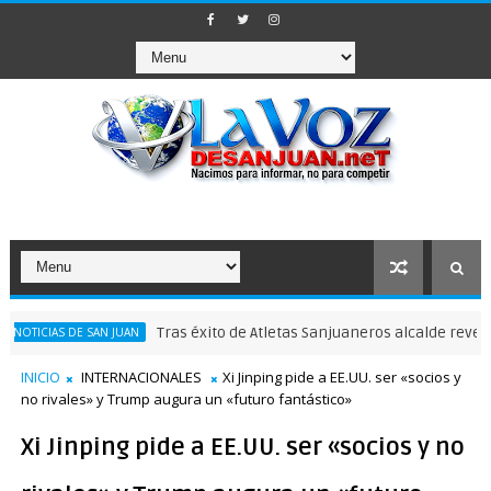
Tras éxito de Atletas Sanjuaneros alcalde revela que junto
 SAN JUAN
INICIO
INTERNACIONALES
Xi Jinping pide a EE.UU. ser «socios y
no rivales» y Trump augura un «futuro fantástico»
Xi Jinping pide a EE.UU. ser «socios y no