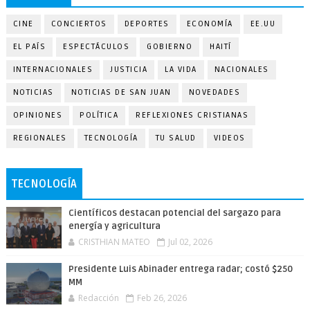
CINE
CONCIERTOS
DEPORTES
ECONOMÍA
EE.UU
EL PAÍS
ESPECTÁCULOS
GOBIERNO
HAITÍ
INTERNACIONALES
JUSTICIA
LA VIDA
NACIONALES
NOTICIAS
NOTICIAS DE SAN JUAN
NOVEDADES
OPINIONES
POLÍTICA
REFLEXIONES CRISTIANAS
REGIONALES
TECNOLOGÍA
TU SALUD
VIDEOS
TECNOLOGÍA
Científicos destacan potencial del sargazo para
energía y agricultura
CRISTHIAN MATEO
Jul 02, 2026
Presidente Luis Abinader entrega radar; costó $250
MM
Redacción
Feb 26, 2026