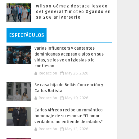
Wilson Gómez destaca legado
del general Timoteo Ogando en
su 208 aniversario
ESPECTÁCULOS
Varias influencers y cantantes
dominicanas aceptan a Dios en sus
vidas, se les ve en iglesias o lo
confiesan
Redacción
May 28, 2026
Se casa hija de Belkis Concepción y
Carlos Batista
Redacción
May 19, 2026
Carlos Alfredo recibe un romántico
homenaje de su esposa: “El amor
verdadero no entiende de edades”
Redacción
May 13, 2026