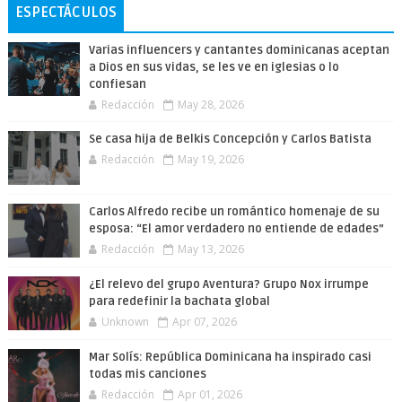
ESPECTÁCULOS
Varias influencers y cantantes dominicanas aceptan
a Dios en sus vidas, se les ve en iglesias o lo
confiesan
Redacción
May 28, 2026
Se casa hija de Belkis Concepción y Carlos Batista
Redacción
May 19, 2026
Carlos Alfredo recibe un romántico homenaje de su
esposa: “El amor verdadero no entiende de edades”
Redacción
May 13, 2026
¿El relevo del grupo Aventura? Grupo Nox irrumpe
para redefinir la bachata global
Unknown
Apr 07, 2026
Mar Solís: República Dominicana ha inspirado casi
todas mis canciones
Redacción
Apr 01, 2026