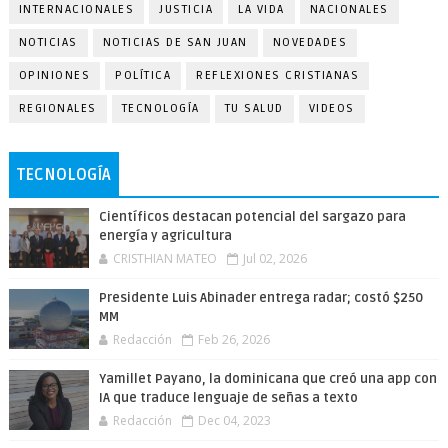
INTERNACIONALES
JUSTICIA
LA VIDA
NACIONALES
NOTICIAS
NOTICIAS DE SAN JUAN
NOVEDADES
OPINIONES
POLÍTICA
REFLEXIONES CRISTIANAS
REGIONALES
TECNOLOGÍA
TU SALUD
VIDEOS
TECNOLOGÍA
Científicos destacan potencial del sargazo para
energía y agricultura
CRISTHIAN MATEO
Jul 02, 2026
Presidente Luis Abinader entrega radar; costó $250
MM
Redacción
Feb 26, 2026
Yamillet Payano, la dominicana que creó una app con
IA que traduce lenguaje de señas a texto
Redacción
Dec 04, 2023