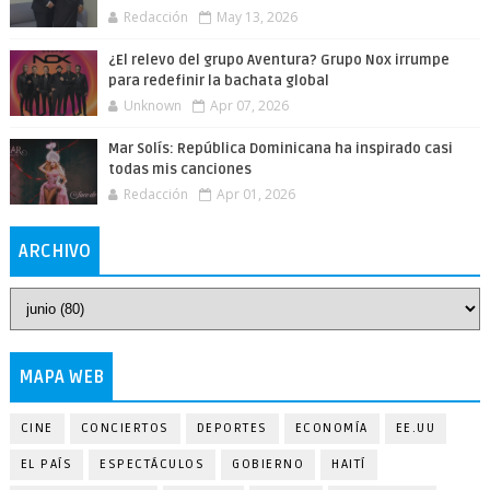
Redacción
May 13, 2026
¿El relevo del grupo Aventura? Grupo Nox irrumpe
para redefinir la bachata global
Unknown
Apr 07, 2026
Mar Solís: República Dominicana ha inspirado casi
todas mis canciones
Redacción
Apr 01, 2026
ARCHIVO
MAPA WEB
CINE
CONCIERTOS
DEPORTES
ECONOMÍA
EE.UU
EL PAÍS
ESPECTÁCULOS
GOBIERNO
HAITÍ