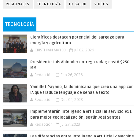
REGIONALES
TECNOLOGÍA
TU SALUD
VIDEOS
TECNOLOGÍA
Científicos destacan potencial del sargazo para
energía y agricultura
CRISTHIAN MATEO
Jul 02, 2026
Presidente Luis Abinader entrega radar; costó $250
MM
Redacción
Feb 26, 2026
Yamillet Payano, la dominicana que creó una app con
IA que traduce lenguaje de señas a texto
Redacción
Dec 04, 2023
Implementarán Inteligencia Artificial al servicio 911
para mejor geolocalización, según Joel Santos
Redacción
Jul 27, 2023
Las diferencias entre Inteligencia Artificial y Machine